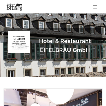
Skip
to
content
Hotel & Restaurant
EIFELBRÄU GmbH