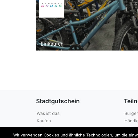
Einkaufen
Stadtgutschein
Teil
Was ist das
Bürger
Kaufen
Händle
Einlösen
Arbeit
Wir verwenden Cookies und ähnliche Technologien, um die einwan
Guthabenabfrage
Städte