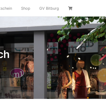
tschein
Shop
GV Bitburg
ch