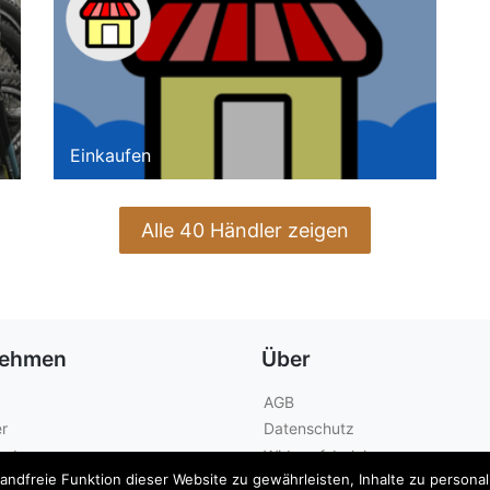
Einkaufen
Alle 40 Händler zeigen
nehmen
Über
AGB
r
Datenschutz
geber
Widerrufsbelehrung
dfreie Funktion dieser Website zu gewährleisten, Inhalte zu personalis
Kontakt