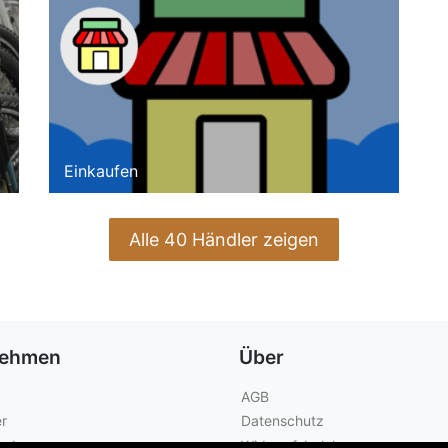
Einkaufen
Alle 40 Händler zeigen
nehmen
Über
AGB
r
Datenschutz
geber
Widerrufsbelehrung